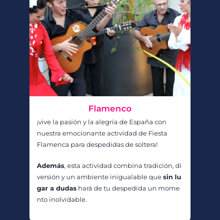
Flamenco
¡vive la pasión y la alegría de España con
nuestra emocionante actividad de Fiesta
Flamenca para despedidas de soltera!
Además
, esta actividad combina tradición, di
versión y un ambiente inigualable que
sin lu
gar a dudas
hará de tu despedida un mome
nto inolvidable.