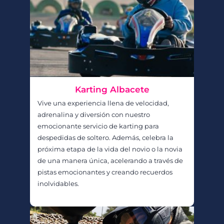
Karting Albacete
Vive una experiencia llena de velocidad,
adrenalina y diversión con nuestro
emocionante servicio de karting para
despedidas de soltero. Además, celebra la
próxima etapa de la vida del novio o la novia
de una manera única, acelerando a través de
pistas emocionantes y creando recuerdos
inolvidables.