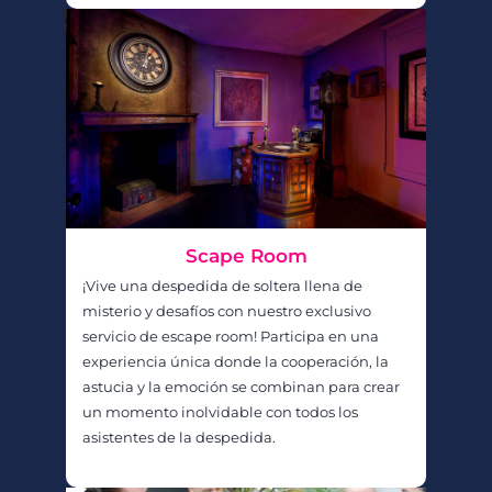
Scape Room
¡Vive una despedida de soltera llena de
misterio y desafíos con nuestro exclusivo
servicio de escape room! Participa en una
experiencia única donde la cooperación, la
astucia y la emoción se combinan para crear
un momento inolvidable con todos los
asistentes de la despedida.