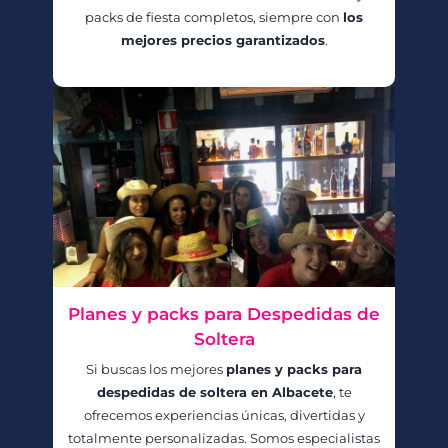
packs de fiesta completos, siempre con
los
mejores precios garantizados
.
Planes y packs para Despedidas de
Soltera
Si buscas los mejores
planes y packs para
despedidas de soltera en Albacete
, te
ofrecemos experiencias únicas, divertidas y
totalmente personalizadas. Somos especialistas