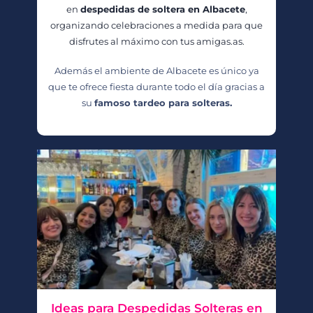
en
despedidas de soltera en Albacete
,
organizando celebraciones a medida para que
disfrutes al máximo con tus amigas.as.
Además el ambiente de Albacete es único ya
que te ofrece fiesta durante todo el día gracias a
su
famoso tardeo para solteras.
Ideas para Despedidas Solteras en