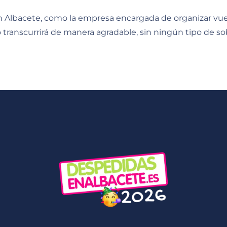
en Albacete, como la empresa encargada de organizar vues
o transcurrirá de manera agradable, sin ningún tipo de so