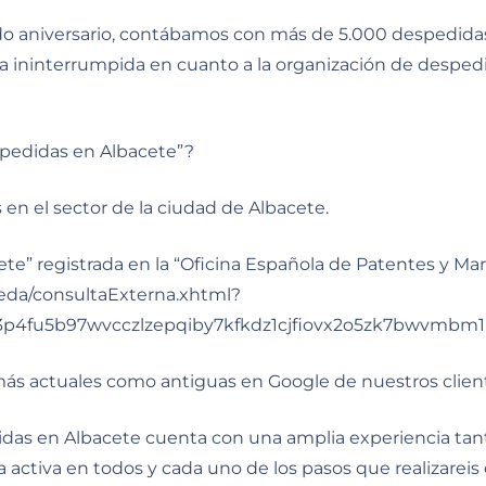
 aniversario, contábamos con más de 5.000 despedidas re
ninterrumpida en cuanto a la organización de despedida
spedidas en Albacete”?
n el sector de la ciudad de Albacete.
e” registrada en la “Oficina Española de Patentes y Ma
ueda/consultaExterna.xhtml?
p4fu5b97wvcczlzepqiby7kfkdz1cjfiovx2o5zk7bwvmbm1
ás actuales como antiguas en Google de nuestros clien
s en Albacete cuenta con una amplia experiencia tant
 activa en todos y cada uno de los pasos que realizarei