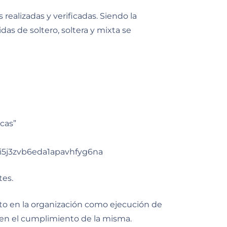
alizadas y verificadas. Siendo la
s de soltero, soltera y mixta se
rcas”
i5j3zvb6eda1apavhfyg6na
tes.
o en la organización como ejecución de
s en el cumplimiento de la misma.