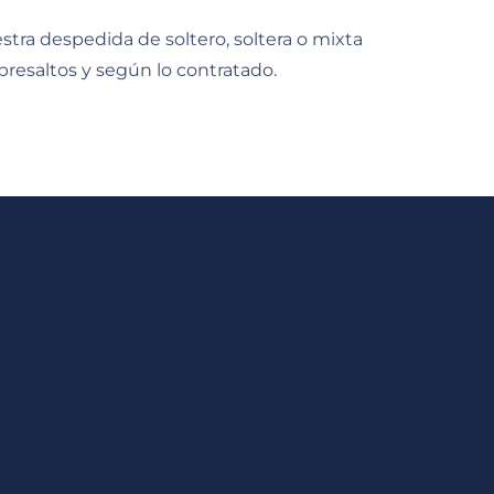
tra despedida de soltero, soltera o mixta
bresaltos y según lo contratado.