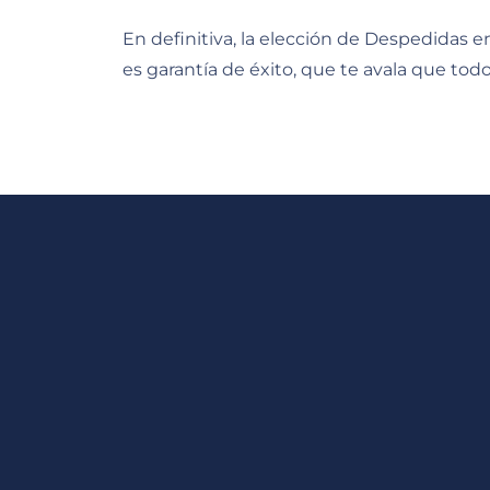
En definitiva, la elección de Despedidas 
es garantía de éxito, que te avala que tod