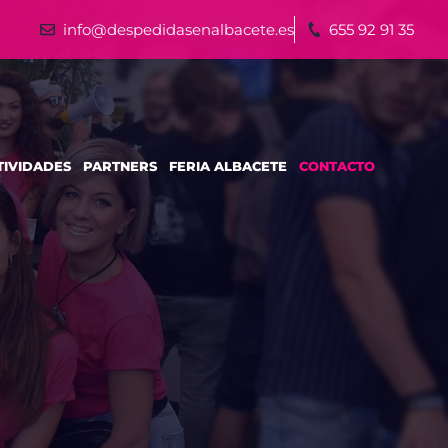
info@despedidasenalbacete.es
655 92 91 35
TIVIDADES
PARTNERS
FERIA ALBACETE
CONTACTO