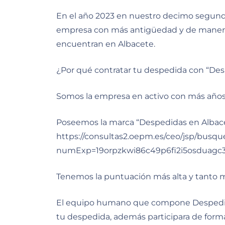
En el año 2023 en nuestro decimo segundo
empresa con más antigüedad y de manera i
encuentran en Albacete.
¿Por qué contratar tu despedida con “De
Somos la empresa en activo con más años e
Poseemos la marca “Despedidas en Albacet
https://consultas2.oepm.es/ceo/jsp/busq
numExp=19orpzkwi86c49p6fi2i5osduagc3
Tenemos la puntuación más alta y tanto m
El equipo humano que compone Despedida
tu despedida, además participara de forma