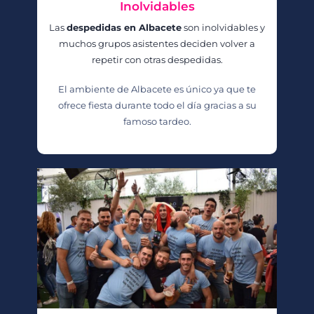
Inolvidables
Las
despedidas en Albacete
son inolvidables y
muchos grupos asistentes deciden volver a
repetir con otras despedidas.
El ambiente de Albacete es único ya que te
ofrece fiesta durante todo el día gracias a su
famoso tardeo.